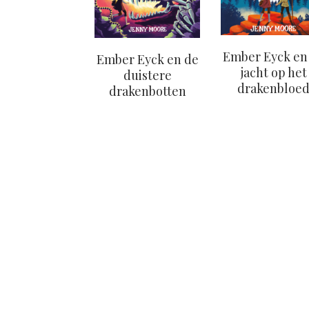
Ember Eyck en
Ember Eyck en de
jacht op het
duistere
drakenbloe
drakenbotten