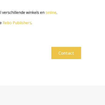
l verschillende winkels en
online
.
te
Rebo Publishers
.
Contact