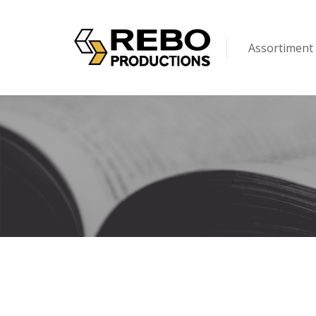
Assortiment
Kinderen
Volwassenen
Puzzels & Spel
Op maat gem