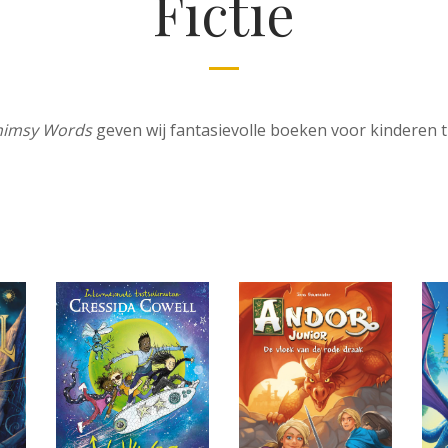
Fictie
Boek +
Cadeau, Lifestyle & Overig
imsy Words
geven wij fantasievolle boeken voor kinderen tu