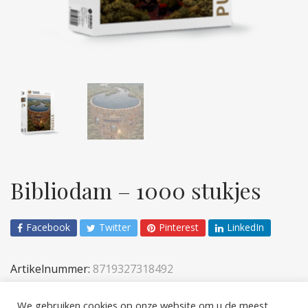
Bibliodam – 1000 stukjes
Facebook
Twitter
Pinterest
LinkedIn
Artikelnummer:
8719327318492
Categorieën:
1000 pcs
,
Games & more
We gebruiken cookies op onze website om u de meest