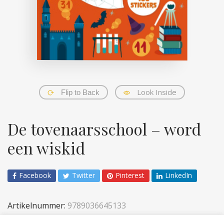
Look Inside
Flip to Back
De tovenaarsschool – word
een wiskid
Facebook
Twitter
Pinterest
LinkedIn
Artikelnummer:
9789036645133
Categorieën:
Kinderen
,
Sticker- en acitiviteiten