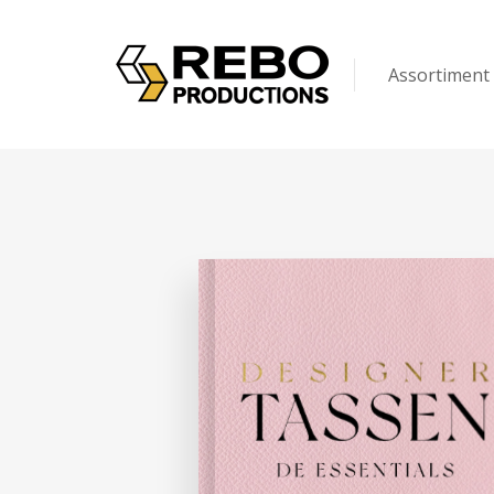
Assortiment
Kinderen
Volwassenen
Puzzels & Spel
Op maat gem