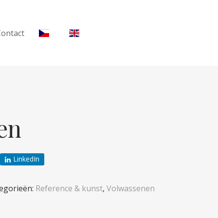
Contact
en
LinkedIn
egorieën:
Reference & kunst
,
Volwassenen