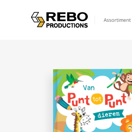
Assortiment
Kinderen
Volwassenen
Puzzels & Spel
Op maat gem