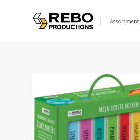
Assortiment
Kinderen
Volwassenen
Puzzels & Spel
Op maat gem