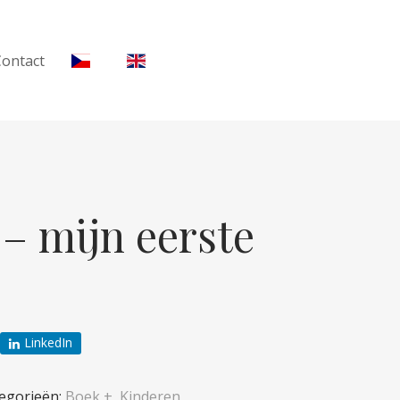
Contact
– mijn eerste
LinkedIn
egorieën:
Boek +
,
Kinderen