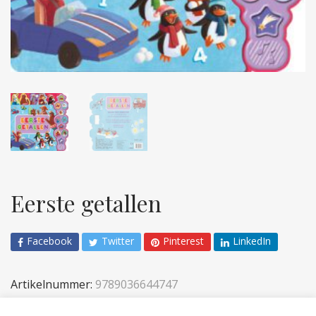
Eerste getallen
Facebook
Twitter
Pinterest
LinkedIn
Artikelnummer:
9789036644747
Categorieën:
Geluidenboeken
,
Kinderen