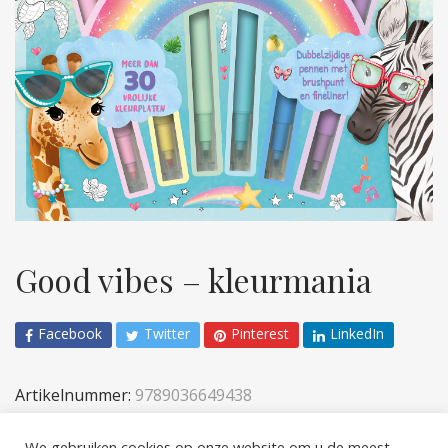
Good vibes – kleurmania
Facebook
Twitter
Pinterest
LinkedIn
Artikelnummer:
9789036649438
Categorieën:
Kinderen
,
Sticker- en acitiviteiten
We gebruiken cookies op onze website om u de meest