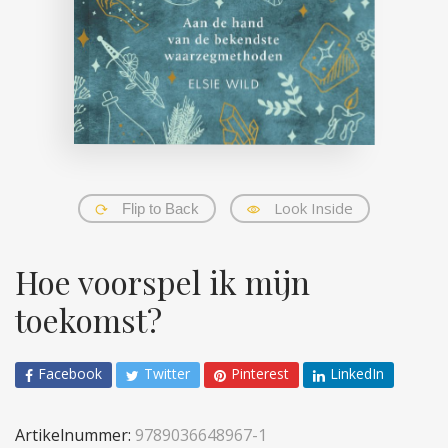
Look Inside
Flip to Back
Hoe voorspel ik mijn
toekomst?
Facebook
Twitter
Pinterest
LinkedIn
Artikelnummer:
9789036648967-1