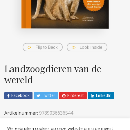
Look Inside
Flip to Back
Landzoogdieren van de
wereld
Facebook
Twitter
Pinterest
LinkedIn
Artikelnummer:
9789036636544
Categorieën:
Kinderen
,
Verrijk je wereld
We gebruiken cookies op onze website om u de meest