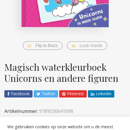
Look Inside
Flip to Back
Magisch waterkleurboek
Unicorns en andere figuren
Facebook
Twitter
Pinterest
LinkedIn
Artikelnummer:
9789036641098
Categorieën:
Kinderen
,
Sticker- en acitiviteiten
We gebruiken cookies op onze website om u de meest