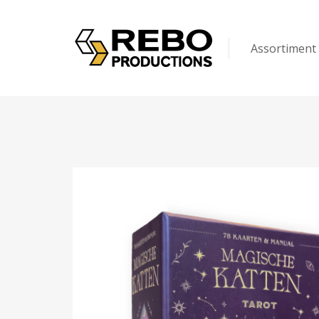
Assortiment
Kinderen
Volwassenen
Puzzels & Spel
Op maat gem