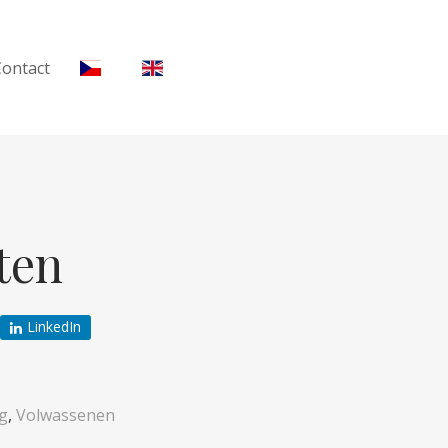
Contact
ten
LinkedIn
ig
,
Volwassenen