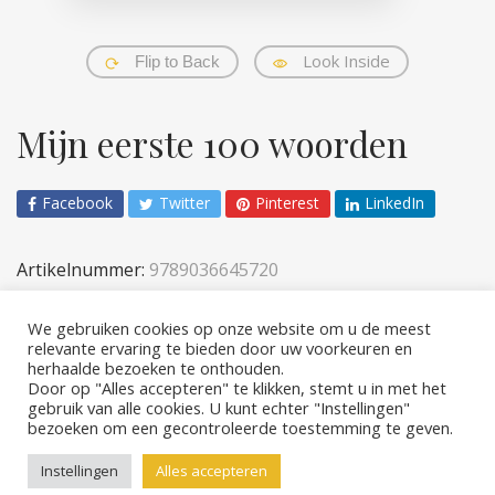
Look Inside
Flip to Back
Mijn eerste 100 woorden
Facebook
Twitter
Pinterest
LinkedIn
Artikelnummer:
9789036645720
Categorieën:
Baby- en peuterboeken
,
Kinderen
We gebruiken cookies op onze website om u de meest
relevante ervaring te bieden door uw voorkeuren en
herhaalde bezoeken te onthouden.
Door op "Alles accepteren" te klikken, stemt u in met het
gebruik van alle cookies. U kunt echter "Instellingen"
bezoeken om een ​​gecontroleerde toestemming te geven.
Copyright © 2026 Rebo Publishers
Instellingen
Alles accepteren