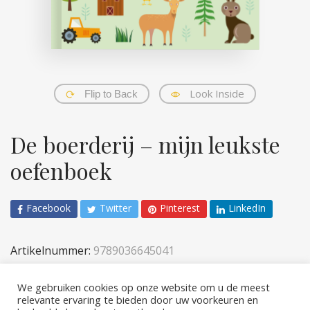
Look Inside
Flip to Back
De boerderij – mijn leukste
oefenboek
Facebook
Twitter
Pinterest
LinkedIn
Artikelnummer:
9789036645041
Categorieën:
Kinderen
,
Sticker- en acitiviteiten
We gebruiken cookies op onze website om u de meest
relevante ervaring te bieden door uw voorkeuren en