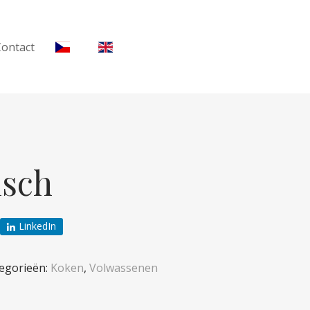
Contact
isch
LinkedIn
egorieën:
Koken
,
Volwassenen