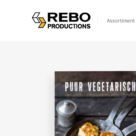
Assortiment
Kinderen
Volwassenen
Puzzels & Spel
Op maat gem