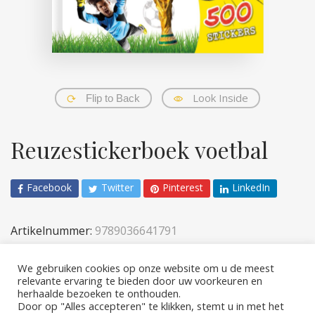
Look Inside
Flip to Back
Reuzestickerboek voetbal
Facebook
Twitter
Pinterest
LinkedIn
Artikelnummer:
9789036641791
Categorieën:
Kinderen
,
Sticker- en acitiviteiten
We gebruiken cookies op onze website om u de meest
relevante ervaring te bieden door uw voorkeuren en
herhaalde bezoeken te onthouden.
Door op "Alles accepteren" te klikken, stemt u in met het