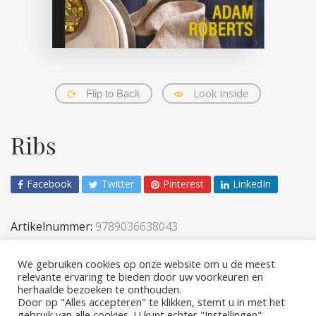
Look Inside
Flip to Back
Ribs
Facebook
Twitter
Pinterest
LinkedIn
Artikelnummer:
9789036638043
Categorieën:
Koken
,
Volwassenen
We gebruiken cookies op onze website om u de meest
relevante ervaring te bieden door uw voorkeuren en
herhaalde bezoeken te onthouden.
Door op "Alles accepteren" te klikken, stemt u in met het
gebruik van alle cookies. U kunt echter "Instellingen"