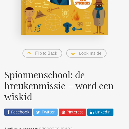
Look Inside
Flip to Back
Spionnenschool: de
breukenmissie – word een
wiskid
Facebook
Twitter
Pinterest
LinkedIn