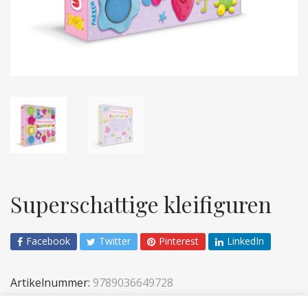
Superschattige kleifiguren
Facebook
Twitter
Pinterest
LinkedIn
Artikelnummer:
9789036649728
Categorieën:
Kinderen
,
Sticker- en acitiviteiten