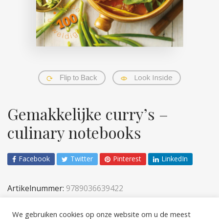
Look Inside
Flip to Back
Gemakkelijke curry’s –
culinary notebooks
Facebook
Twitter
Pinterest
LinkedIn
Artikelnummer:
9789036639422
Categorieën:
Koken
,
Volwassenen
We gebruiken cookies op onze website om u de meest