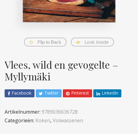
Look Inside
Flip to Back
Vlees, wild en gevogelte –
Myllymäki
Facebook
Twitter
Pinterest
LinkedIn
Artikelnummer:
9789036636728
Categorieën:
Koken
,
Volwassenen